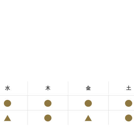
水
木
金
土