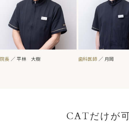
院長
／ 平林 大樹
歯科医師
／ 月岡
CATだけが