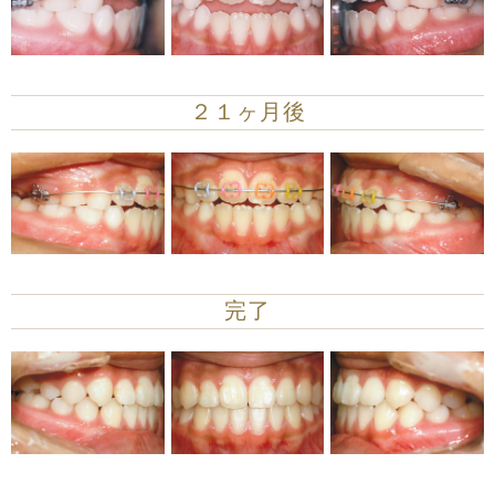
２１ヶ月後
完了