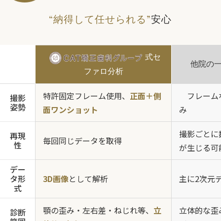
“納得して任せられる”
安心
式セ
他院の
ファロ分析
特許固定フレーム使用、
正面＋側
フレーム
撮影
姿勢
面ワンショット
み
撮影ごとに
再現
毎回同じデータを取得
性
が生じる可
デー
タ形
3D画像
として解析
主に2次元
式
顎の歪み・左右差・ねじれ等、
立
立体的な歪
診断