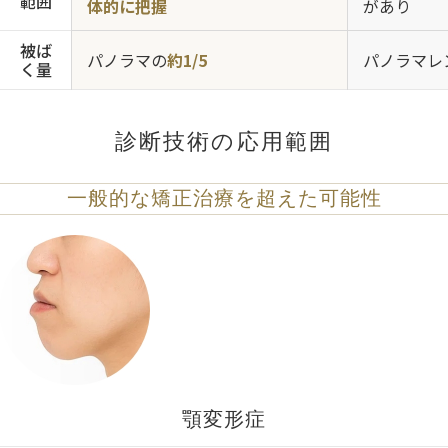
範囲
体的に把握
があり
被ば
パノラマの
約1/5
パノラマレ
く量
診断技術の応用範囲
一般的な矯正治療を超えた可能性
顎変形症