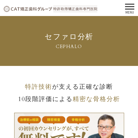
MENU
セファロ分析
CEPHALO
特許技術
が支える正確な診断
10段階評価による
精密な骨格分析