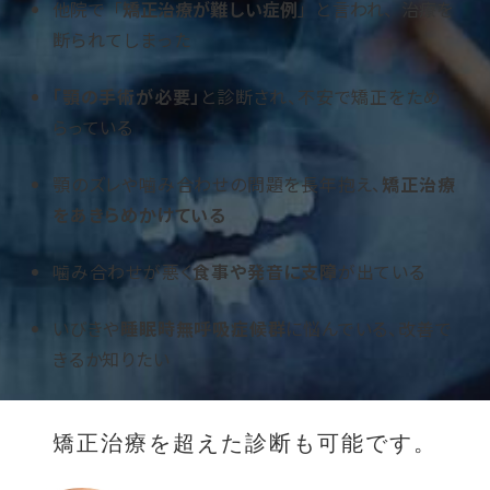
他院で「
矯正治療が難しい症例
」と言われ、治療を
断られてしまった
「顎の手術が必要」
と診断され、不安で矯正をため
らっている
顎のズレや噛み合わせの問題を長年抱え、
矯正治療
をあきらめかけている
噛み合わせが悪く
食事や発音に支障
が出ている
いびきや
睡眠時無呼吸症候群
に悩んでいる、改善で
きるか知りたい
矯正治療を超えた診断も可能です。