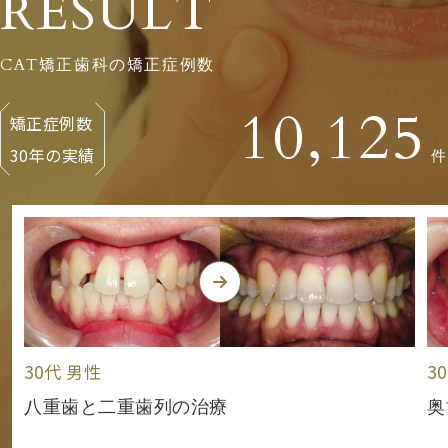
RESULT
CAT矯正歯科の矯正症例数
10,125
矯正症例数
30年の実績
件
30代 男性
3
八重歯と二重歯列の治療
奥