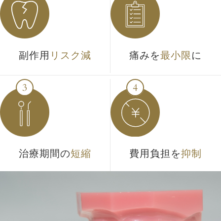
副作用
リスク減
痛みを
最小限
に
治療期間の
短縮
費用負担を
抑制