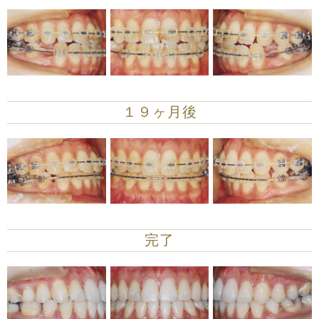
１９ヶ月後
完了