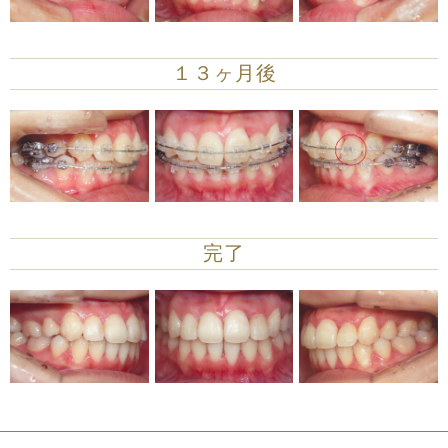
１３ヶ月後
完了