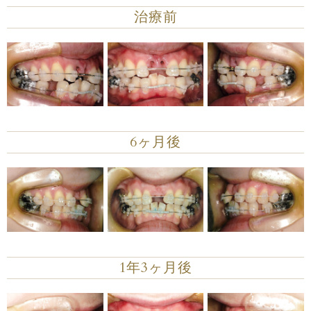
治療前
6ヶ月後
1年3ヶ月後