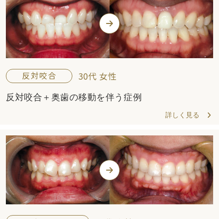
反対咬合
30代 女性
反対咬合＋奥歯の移動を伴う症例
詳しく見る