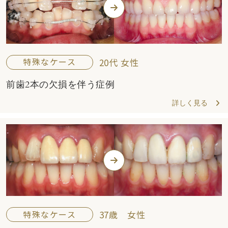
特殊なケース
20代 女性
前歯2本の欠損を伴う症例
詳しく見る
特殊なケース
37歳 女性